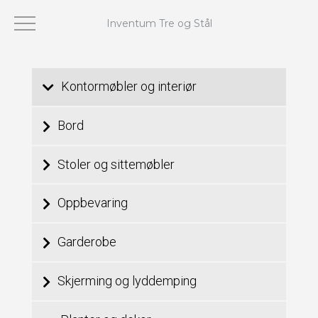
Inventum Tre og Stål
Viser 73–73 av 73 resultater
Kontormøbler og interiør
Bord
Stoler og sittemøbler
Oppbevaring
Garderobe
Skjerming og lyddemping