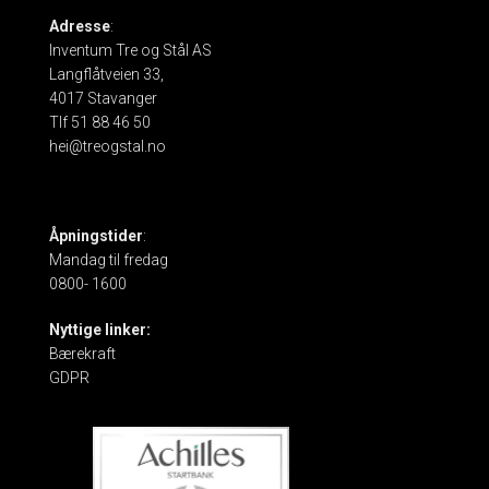
Adresse
:
Inventum Tre og Stål AS
Langflåtveien 33,
4017 Stavanger
Tlf 51 88 46 50
hei@treogstal.no
Åpningstider
:
Mandag til fredag
0800- 1600
Nyttige linker:
Bærekraft
GDPR