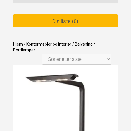
Din liste (0)
Hjem
/
Kontormøbler og interiør
/
Belysning
/
Bordlamper