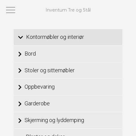
Inventum Tre og Stål
Viser 49–72 av 118 resultater
Kontormøbler og interiør
Bord
Stoler og sittemøbler
Oppbevaring
Garderobe
Skjerming og lyddemping