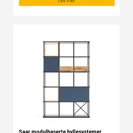
Les mer
Saar modulbaserte hyllesystemer