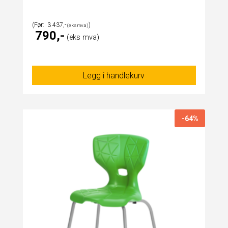
3 437
790
Legg i handlekurv
-64%