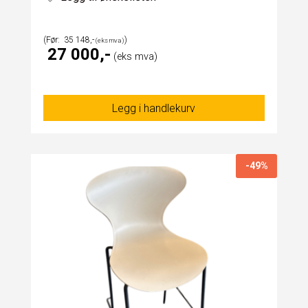
35 148
27 000
Legg i handlekurv
-49%