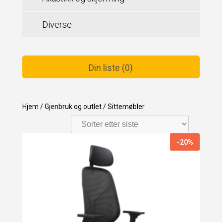
Diverse
Din liste (0)
Hjem
/
Gjenbruk og outlet
/
Sittemøbler
-20%