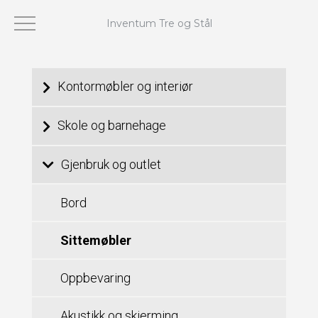
Inventum Tre og Stål
Viser 1–24 av 53 resultater
Kontormøbler og interiør
Skole og barnehage
Gjenbruk og outlet
Bord
Sittemøbler
Oppbevaring
Akustikk og skjerming