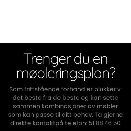
Trenger du en
møbleringsplan?
Som frittstående forhandler plukker vi
det beste fra de beste og kan sette
sammen kombinasjoner av møbler
som kan passe til ditt behov. Ta gjerne
direkte kontaktpå telefon: 51 88 46 50