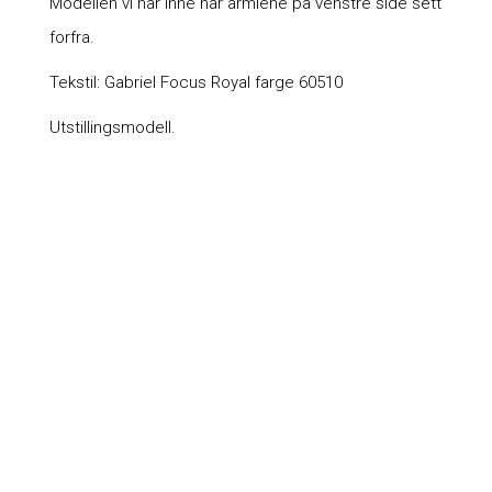
Modellen vi har inne har armlene på venstre side sett
forfra.
Tekstil: Gabriel Focus Royal farge 60510
Utstillingsmodell.