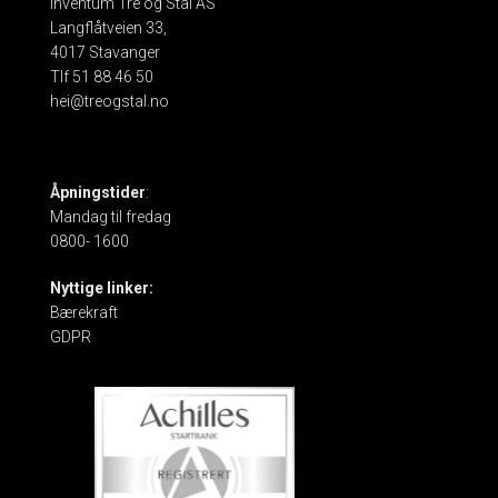
Inventum Tre og Stål AS
Langflåtveien 33,
4017 Stavanger
Tlf 51 88 46 50
hei@treogstal.no
Åpningstider
:
Mandag til fredag
0800- 1600
Nyttige linker:
Bærekraft
GDPR