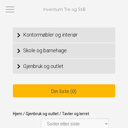
Inventum Tre og Stål
Viser alle 3 resultater
Kontormøbler og interiør
Skole og barnehage
Gjenbruk og outlet
Din liste (0)
Hjem
/
Gjenbruk og outlet
/
Tavler og lerret