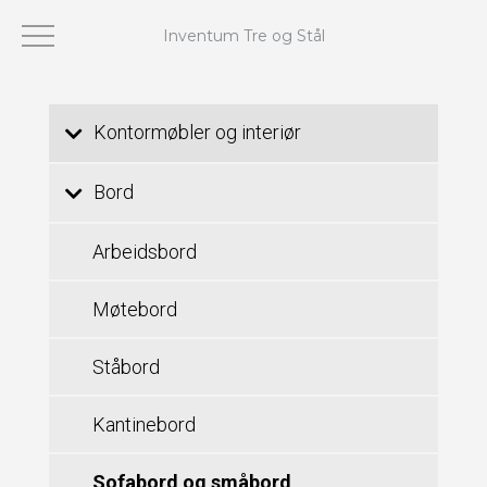
Inventum Tre og Stål
Viser 1–24 av 29 resultater
Kontormøbler og interiør
Bord
Arbeidsbord
Møtebord
Ståbord
Kantinebord
Sofabord og småbord