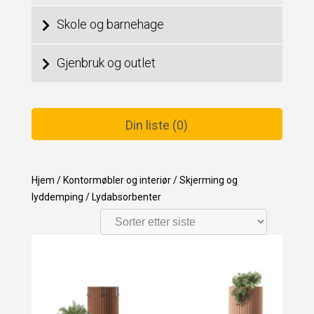
Skole og barnehage
Gjenbruk og outlet
Din liste (0)
Hjem
/
Kontormøbler og interiør
/
Skjerming og
lyddemping
/
Lydabsorbenter