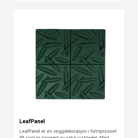
LeafPanel
LeafPanel er en veggdekorasjon i formpresset
filt som er inspirert av natur og blader. Med