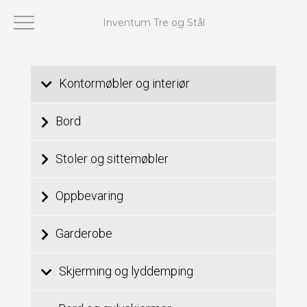
Inventum Tre og Stål
Viser 1–24 av 25 resultater
Kontormøbler og interiør
Bord
Stoler og sittemøbler
Oppbevaring
Garderobe
Skjerming og lyddemping