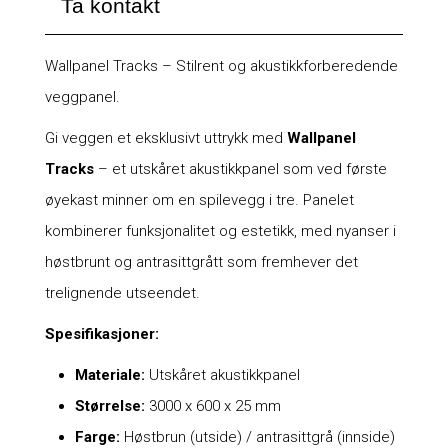
Ta kontakt
Wallpanel Tracks – Stilrent og akustikkforberedende
veggpanel.
Gi veggen et eksklusivt uttrykk med
Wallpanel
Tracks
– et utskåret akustikkpanel som ved første
øyekast minner om en spilevegg i tre. Panelet
kombinerer funksjonalitet og estetikk, med nyanser i
høstbrunt og antrasittgrått som fremhever det
trelignende utseendet.
Spesifikasjoner:
Materiale:
Utskåret akustikkpanel
Størrelse:
3000 x 600 x 25 mm
Farge:
Høstbrun (utside) / antrasittgrå (innside)