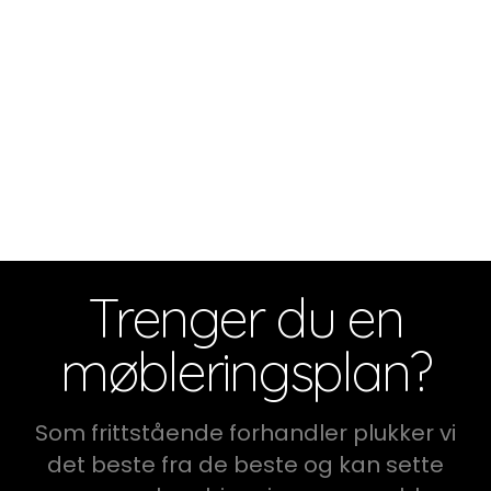
Trenger du en
møbleringsplan?
Som frittstående forhandler plukker vi
det beste fra de beste og kan sette