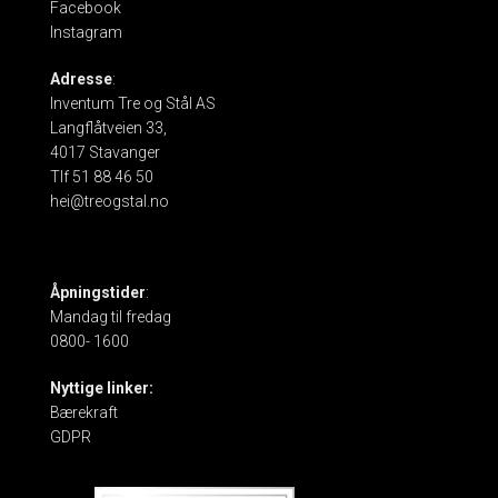
Facebook
Instagram
Adresse
:
Inventum Tre og Stål AS
Langflåtveien 33,
4017 Stavanger
Tlf 51 88 46 50
hei@treogstal.no
Åpningstider
:
Mandag til fredag
0800- 1600
Nyttige linker:
Bærekraft
GDPR