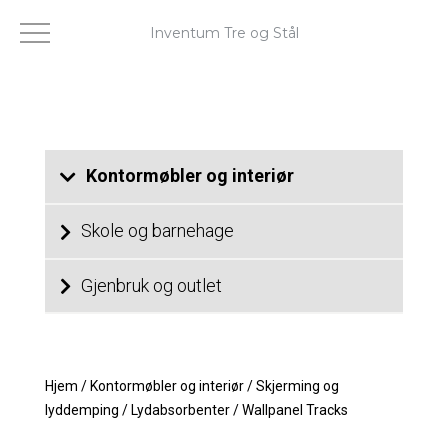
Inventum Tre og Stål
Kontormøbler og interiør
Skole og barnehage
Gjenbruk og outlet
Hjem
/
Kontormøbler og interiør
/
Skjerming og
lyddemping
/
Lydabsorbenter
/
Wallpanel Tracks