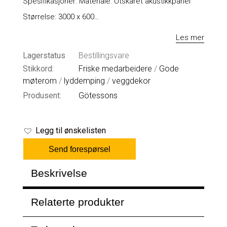
Spesifikasjoner: Materiale: Utskåret akustikkpanel
Størrelse: 3000 x 600…
Les mer
Lagerstatus
Bestillingsvare
Stikkord:
Friske medarbeidere
/
Gode
møterom
/
lyddemping
/
veggdekor
Produsent:
Götessons
Legg til ønskelisten
Send forespørsel
Beskrivelse
Relaterte produkter