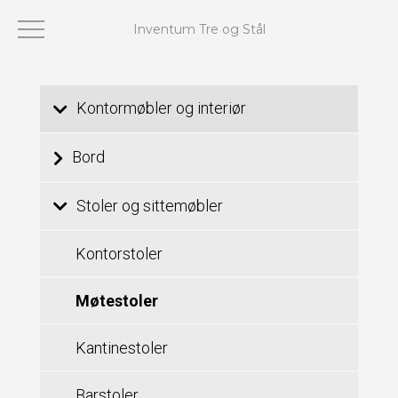
Inventum Tre og Stål
Viser 1–24 av 65 resultater
Kontormøbler og interiør
Bord
Stoler og sittemøbler
Kontorstoler
Møtestoler
Kantinestoler
Barstoler