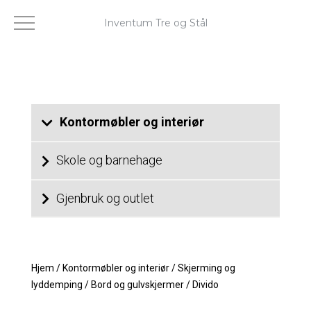
Inventum Tre og Stål
Kontormøbler og interiør
Skole og barnehage
Gjenbruk og outlet
Hjem
/
Kontormøbler og interiør
/
Skjerming og
lyddemping
/
Bord og gulvskjermer
/
Divido