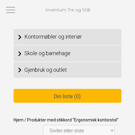
Inventum Tre og Stål
Viser 1–24 av 42 resultater
Kontormøbler og interiør
Skole og barnehage
Gjenbruk og outlet
Din liste (0)
Hjem
/
Produkter med stikkord “Ergonomisk kontorstol”