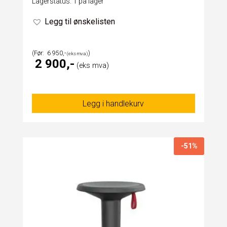
Lagerstatus: 1 på lager
Legg til ønskelisten
6 950
2 900
Legg i handlekurv
-51%