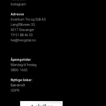
Instagram
Adresse
:
Inventum Tre og Stål AS
Langflåtveien 33,
4017 Stavanger
Tlf 51 88 46 50
hei@treogstal.no
Åpningstider
:
Mandag til fredag
0800- 1600
Nyttige linker:
Bærekraft
GDPR