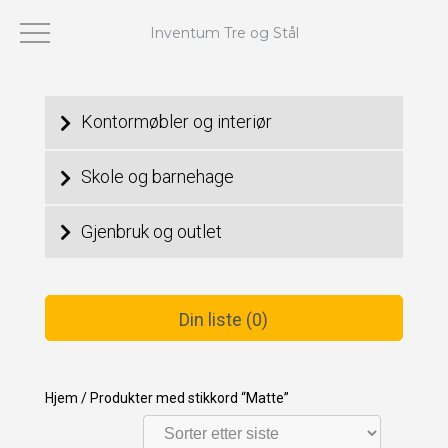
Inventum Tre og Stål
Viser alle 12 resultater
Kontormøbler og interiør
Skole og barnehage
Gjenbruk og outlet
Din liste (0)
Hjem
/
Produkter med stikkord “Matte”