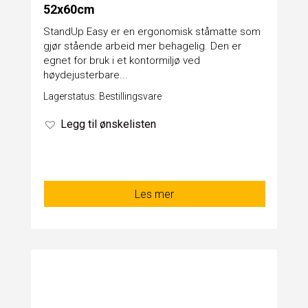
52x60cm
StandUp Easy er en ergonomisk ståmatte som
gjør stående arbeid mer behagelig. Den er
egnet for bruk i et kontormiljø ved
høydejusterbare...
Lagerstatus: Bestillingsvare
Legg til ønskelisten
Les mer