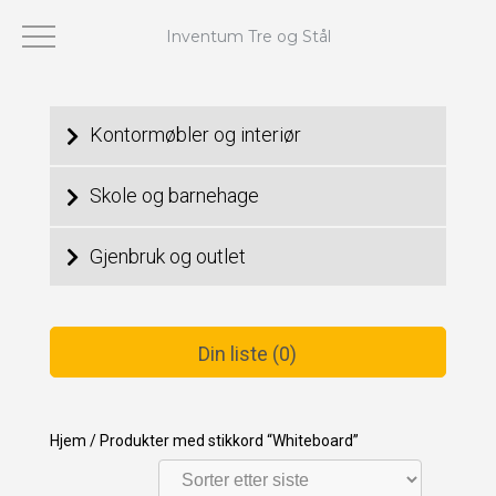
Inventum Tre og Stål
Viser 1–24 av 62 resultater
Kontormøbler og interiør
Skole og barnehage
Gjenbruk og outlet
Din liste (0)
Hjem
/
Produkter med stikkord “Whiteboard”