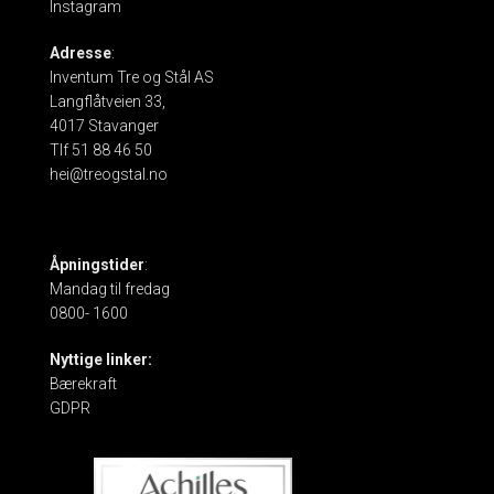
Instagram
Adresse
:
Inventum Tre og Stål AS
Langflåtveien 33,
4017 Stavanger
Tlf 51 88 46 50
hei@treogstal.no
Åpningstider
:
Mandag til fredag
0800- 1600
Nyttige linker:
Bærekraft
GDPR