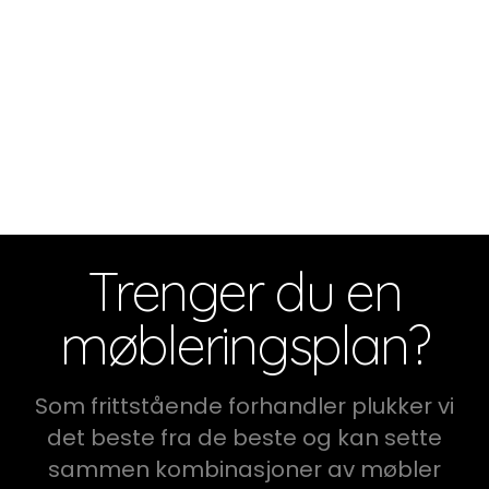
Trenger du en
møbleringsplan?
Som frittstående forhandler plukker vi
det beste fra de beste og kan sette
sammen kombinasjoner av møbler