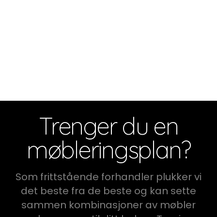
Trenger du en
møbleringsplan?
Som frittstående forhandler plukker vi
det beste fra de beste og kan sette
sammen kombinasjoner av møbler