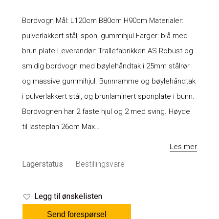
Bordvogn Mål: L120cm B80cm H90cm Materialer:
pulverlakkert stål, spon, gummihjul Farger: blå med
brun plate Leverandør: Trallefabrikken AS Robust og
smidig bordvogn med bøylehåndtak i 25mm stålrør
og massive gummihjul. Bunnramme og bøylehåndtak
i pulverlakkert stål, og brunlaminert sponplate i bunn.
Bordvognen har 2 faste hjul og 2 med sving. Høyde
til lasteplan 26cm Max…
Les mer
Lagerstatus
Bestillingsvare
Legg til ønskelisten
Send forespørsel