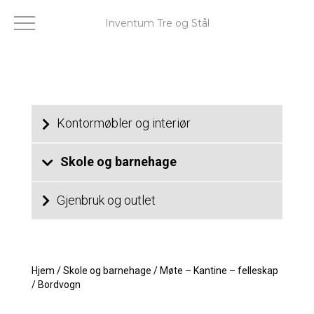
Inventum Tre og Stål
Kontormøbler og interiør
Skole og barnehage
Gjenbruk og outlet
Hjem
/
Skole og barnehage
/
Møte – Kantine – felleskap
/
Bordvogn