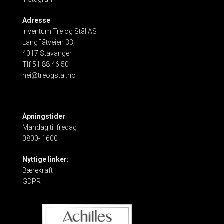
Adresse
:
Inventum Tre og Stål AS
Langflåtveien 33,
4017 Stavanger
Tlf 51 88 46 50
hei@treogstal.no
Åpningstider
:
Mandag til fredag
0800- 1600
Nyttige linker:
Bærekraft
GDPR