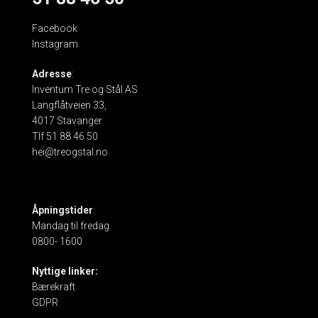
Facebook
Instagram
Adresse
:
Inventum Tre og Stål AS
Langflåtveien 33,
4017 Stavanger
Tlf 51 88 46 50
hei@treogstal.no
Åpningstider
:
Mandag til fredag
0800- 1600
Nyttige linker:
Bærekraft
GDPR