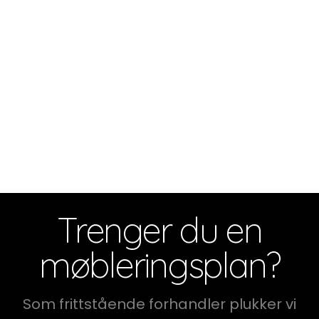
Trenger du en
møbleringsplan?
Som frittstående forhandler plukker vi