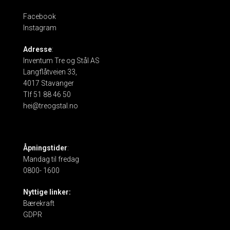
Facebook
Instagram
Adresse
:
Inventum Tre og Stål AS
Langflåtveien 33,
4017 Stavanger
Tlf 51 88 46 50
hei@treogstal.no
Åpningstider
:
Mandag til fredag
0800- 1600
Nyttige linker:
Bærekraft
GDPR