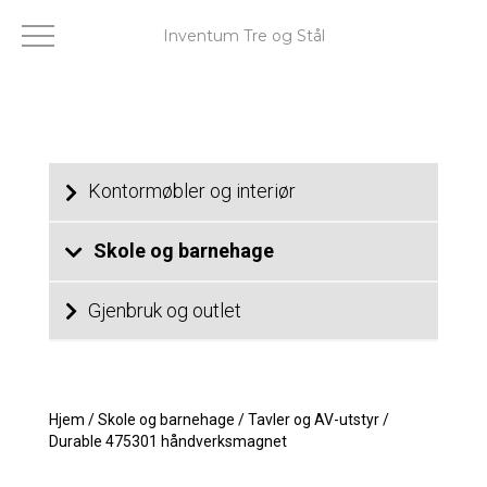
Inventum Tre og Stål
Kontormøbler og interiør
Skole og barnehage
Gjenbruk og outlet
Hjem
/
Skole og barnehage
/
Tavler og AV-utstyr
/
Durable 475301 håndverksmagnet