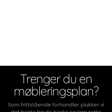
Trenger du en
møbleringsplan?
Som frittstående forhandler plukker vi