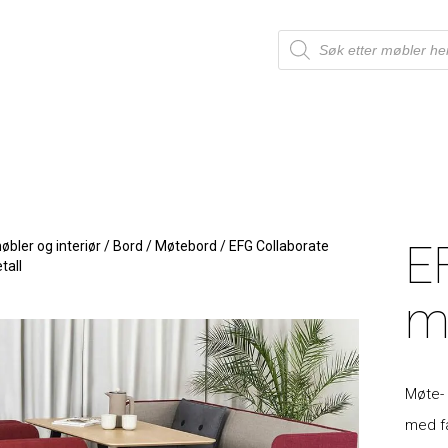
 faset kant i hvitpigmentert ask finér og ben i hvitlakkert" />
E
bler og interiør
/
Bord
/
Møtebord
/
EFG Collaborate
tall
m
Møte-
med fa