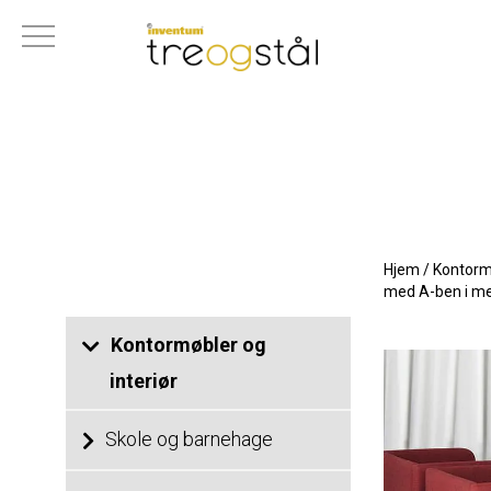
Møte- og prosjektbord i størrelse 3600x1200 mm.
Bordplate med
Hjem
/
Kontormø
med A-ben i me
Kontormøbler og
interiør
Skole og barnehage