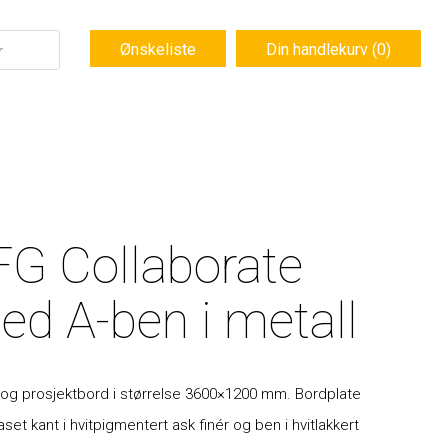
Ønskeliste
Din handlekurv (0)
FG Collaborate
ed A-ben i metall
 og prosjektbord i størrelse 3600×1200 mm.
Bordplate
set kant i hvitpigmentert ask finér og ben i hvitlakkert