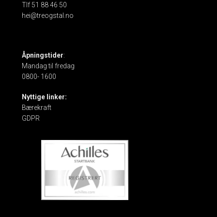
Tlf 51 88 46 50
hei@treogstal.no
Åpningstider
:
Mandag til fredag
0800- 1600
Nyttige linker:
Bærekraft
GDPR