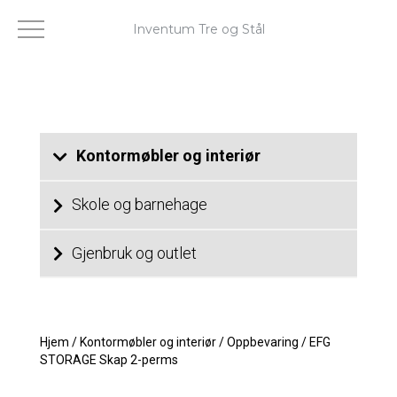
Inventum Tre og Stål
Kontormøbler og interiør
Skole og barnehage
Gjenbruk og outlet
Hjem
/
Kontormøbler og interiør
/
Oppbevaring
/
EFG
STORAGE Skap 2-perms