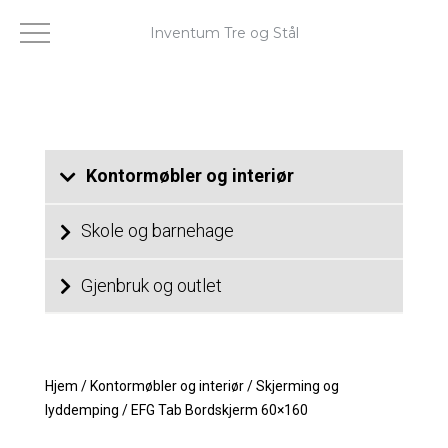
Inventum Tre og Stål
Kontormøbler og interiør
Skole og barnehage
Gjenbruk og outlet
Hjem
/
Kontormøbler og interiør
/
Skjerming og
lyddemping
/
EFG Tab Bordskjerm 60×160