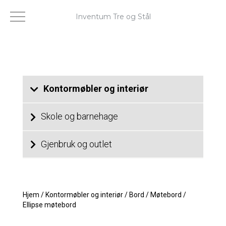
Inventum Tre og Stål
Kontormøbler og interiør
Skole og barnehage
Gjenbruk og outlet
Hjem
/
Kontormøbler og interiør
/
Bord
/
Møtebord
/
Ellipse møtebord