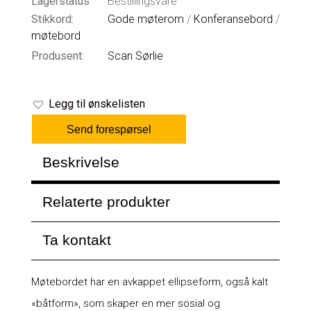
Lagerstatus
Bestillingsvare
Stikkord:
Gode møterom
/
Konferansebord
/
møtebord
Produsent:
Scan Sørlie
Legg til ønskelisten
Send forespørsel
Beskrivelse
Relaterte produkter
Ta kontakt
Møtebordet har en avkappet ellipseform, også kalt
«båtform», som skaper en mer sosial og