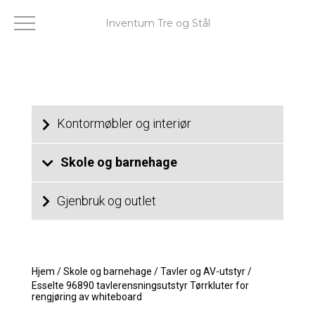
Inventum Tre og Stål
Kontormøbler og interiør
Skole og barnehage
Gjenbruk og outlet
Hjem
/
Skole og barnehage
/
Tavler og AV-utstyr
/
Esselte 96890 tavlerensningsutstyr Tørrkluter for
rengjøring av whiteboard