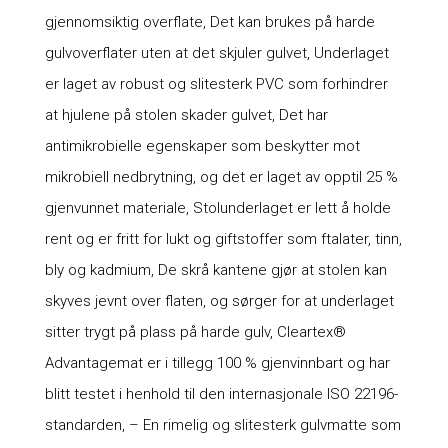
gjennomsiktig overflate, Det kan brukes på harde
gulvoverflater uten at det skjuler gulvet, Underlaget
er laget av robust og slitesterk PVC som forhindrer
at hjulene på stolen skader gulvet, Det har
antimikrobielle egenskaper som beskytter mot
mikrobiell nedbrytning, og det er laget av opptil 25 %
gjenvunnet materiale, Stolunderlaget er lett å holde
rent og er fritt for lukt og giftstoffer som ftalater, tinn,
bly og kadmium, De skrå kantene gjør at stolen kan
skyves jevnt over flaten, og sørger for at underlaget
sitter trygt på plass på harde gulv, Cleartex®
Advantagemat er i tillegg 100 % gjenvinnbart og har
blitt testet i henhold til den internasjonale ISO 22196-
standarden, – En rimelig og slitesterk gulvmatte som