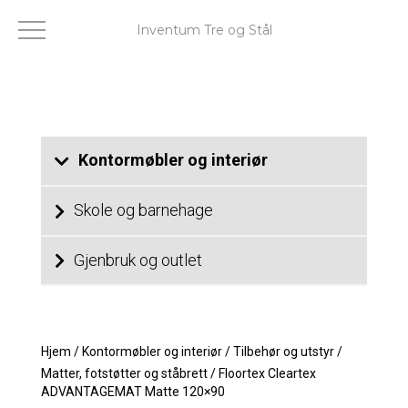
Inventum Tre og Stål
Kontormøbler og interiør
Skole og barnehage
Gjenbruk og outlet
Hjem
/
Kontormøbler og interiør
/
Tilbehør og utstyr
/
Matter, fotstøtter og ståbrett
/
Floortex Cleartex
ADVANTAGEMAT Matte 120×90