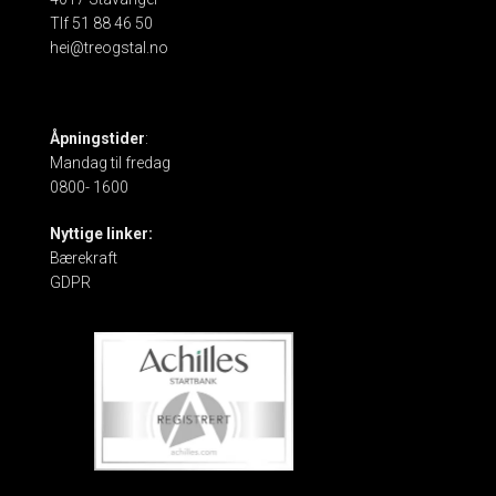
Tlf 51 88 46 50
hei@treogstal.no
Åpningstider
:
Mandag til fredag
0800- 1600
Nyttige linker:
Bærekraft
GDPR