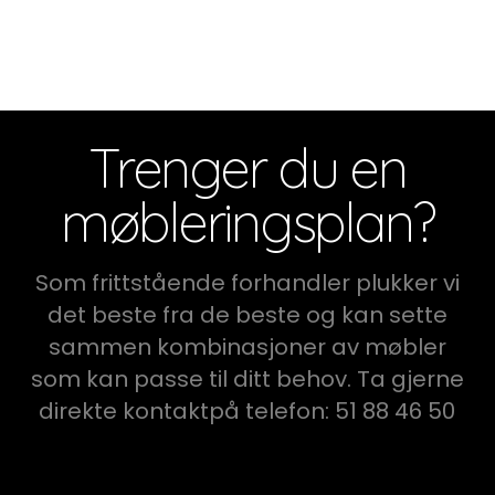
Trenger du en
møbleringsplan?
Som frittstående forhandler plukker vi
det beste fra de beste og kan sette
sammen kombinasjoner av møbler
som kan passe til ditt behov. Ta gjerne
direkte kontaktpå telefon: 51 88 46 50