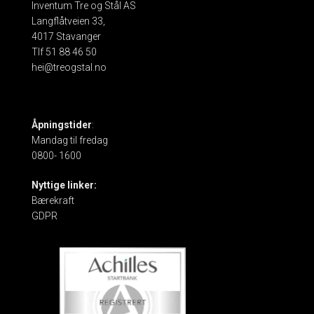
Inventum Tre og Stål AS
Langflåtveien 33,
4017 Stavanger
Tlf 51 88 46 50
hei@treogstal.no
Åpningstider
:
Mandag til fredag
0800- 1600
Nyttige linker:
Bærekraft
GDPR