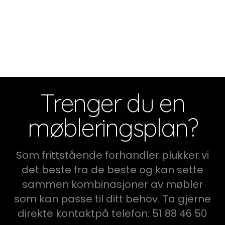
Trenger du en
møbleringsplan?
Som frittstående forhandler plukker vi
det beste fra de beste og kan sette
sammen kombinasjoner av møbler
som kan passe til ditt behov. Ta gjerne
direkte kontaktpå telefon: 51 88 46 50