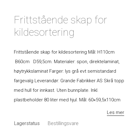
Frittstående skap for
kildesortering
Frittstående skap for kildesortering Mål: H110cm
B60cm D59,5cm. Materialer: spon, direktelaminat,
høytrykkslaminat Farger: lys grå evt semistandard
fargevalg Leverandør: Grande Fabrikker AS Skrå topp
med hull for innkast. Uten bunnplate. Inkl.
plastbeholder 80 liter med hjul. Mål: 60×59,5x110cm
Les mer
Lagerstatus
Bestillingsvare