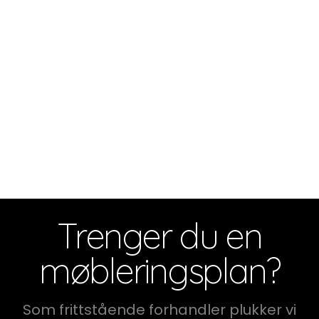
Trenger du en
møbleringsplan?
Som frittstående forhandler plukker vi