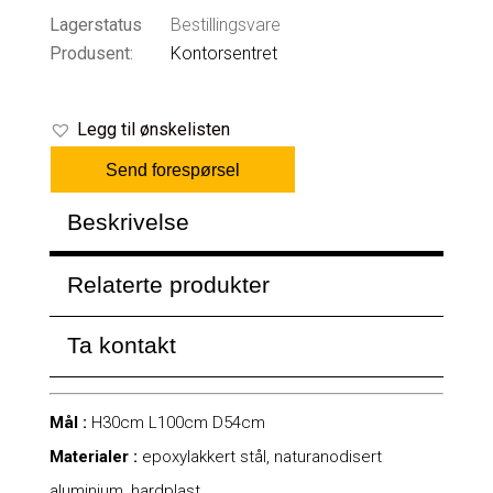
Lagerstatus
Bestillingsvare
Produsent:
Kontorsentret
Legg til ønskelisten
Send forespørsel
Beskrivelse
Relaterte produkter
Ta kontakt
Mål :
H30cm L100cm D54cm
Materialer :
epoxylakkert stål, naturanodisert
aluminium, hardplast