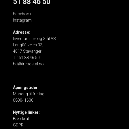
51 88 46 50
Facebook
Instagram
Adresse
:
Inventum Tre og Stål AS
Langflåtveien 33,
4017 Stavanger
Tlf 51 88 46 50
hei@treogstal.no
Åpningstider
:
Mandag til fredag
0800- 1600
Nyttige linker:
Bærekraft
GDPR