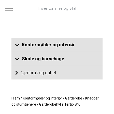
Inventum Tre og Stål
Kontormøbler og interiør
Skole og barnehage
Gjenbruk og outlet
Hjem
/
Kontormøbler og interiør
/
Garderobe
/
Knagger
og stumtjenere
/
Garderobehylle Tertio WK