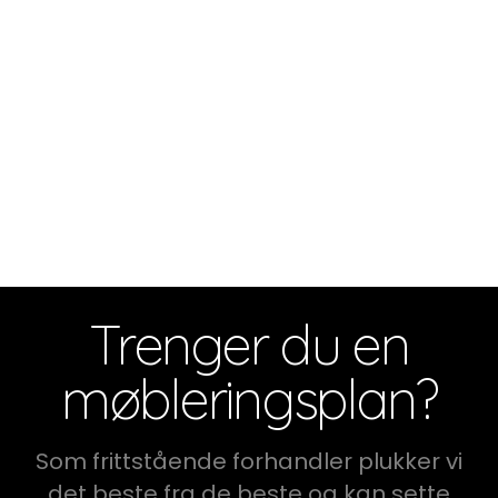
Trenger du en
møbleringsplan?
Som frittstående forhandler plukker vi
det beste fra de beste og kan sette