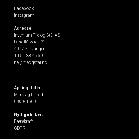
Facebook
Instagram
Adresse
:
Inventum Tre og Stål AS
Langflåtveien 33,
4017 Stavanger
Tlf 51 88 46 50
hei@treogstal.no
Åpningstider
:
Mandag til fredag
0800- 1600
Nyttige linker:
Bærekraft
GDPR