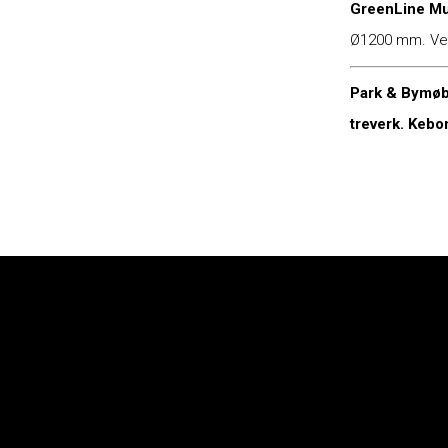
GreenLine Mult
Ø1200 mm. Vedl
Park & Bymøble
treverk. Kebo