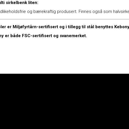
i sirkelbenk liten:
ikeholdsfrie og bærekraftig produsert. Finnes også som halvsirke
r er Miljøfyrtårn-sertifisert og i tillegg til stål benyttes Kebo
ny er både FSC-sertifisert og svanemerket.