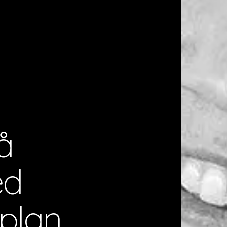
å
ed
plan