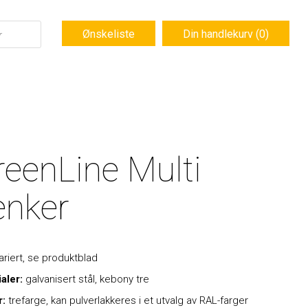
Ønskeliste
Din handlekurv (0)
reenLine Multi
enker
ariert, se produktblad
ialer:
galvanisert stål, kebony tre
r:
trefarge, kan pulverlakkeres i et utvalg av RAL-farger