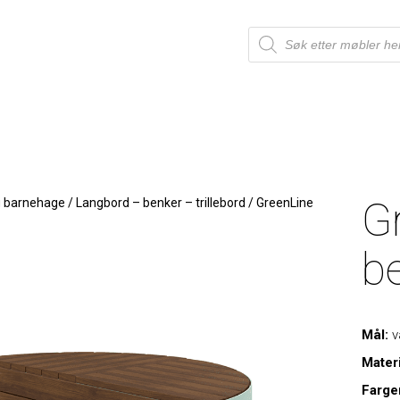
G
g barnehage
/
Langbord – benker – trillebord
/
GreenLine
b
Mål:
v
Mater
Farge