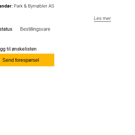
andør:
Park & Bymøbler AS
Les mer
status
Bestillingsvare
gg til ønskelisten
Send forespørsel