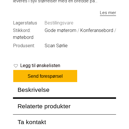
leveres i syv størrelser med en bredde på…
Les mer
Lagerstatus
Bestillingsvare
Stikkord:
Gode møterom
/
Konferansebord
/
møtebord
Produsent:
Scan Sørlie
Legg til ønskelisten
Send forespørsel
Beskrivelse
Relaterte produkter
Ta kontakt