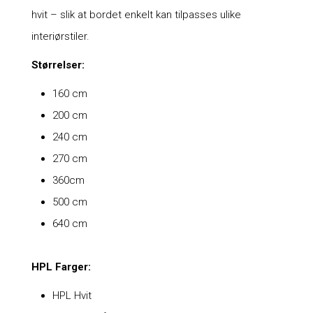
hvit – slik at bordet enkelt kan tilpasses ulike
interiørstiler.
Størrelser:
160 cm
200 cm
240 cm
270 cm
360cm
500 cm
640 cm
HPL Farger:
HPL Hvit