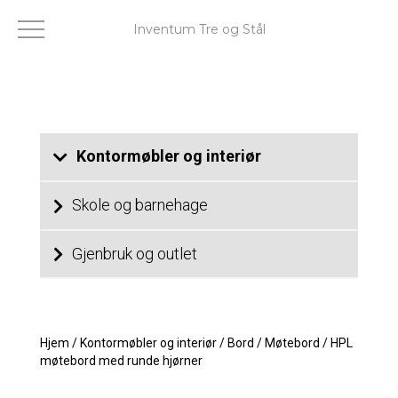
Inventum Tre og Stål
Kontormøbler og interiør
Skole og barnehage
Gjenbruk og outlet
Hjem
/
Kontormøbler og interiør
/
Bord
/
Møtebord
/
HPL
møtebord med runde hjørner