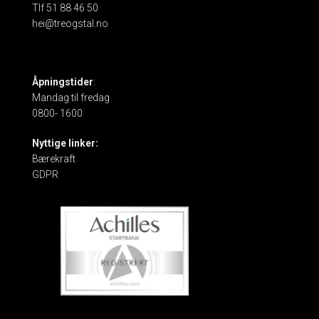
Tlf 51 88 46 50
hei@treogstal.no
Åpningstider
:
Mandag til fredag
0800- 1600
Nyttige linker:
Bærekraft
GDPR