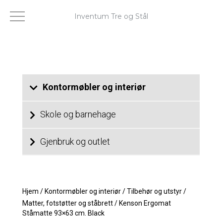
Inventum Tre og Stål
Kontormøbler og interiør
Skole og barnehage
Gjenbruk og outlet
Hjem
/
Kontormøbler og interiør
/
Tilbehør og utstyr
/
Matter, fotstøtter og ståbrett
/
Kenson Ergomat
Ståmatte 93×63 cm. Black