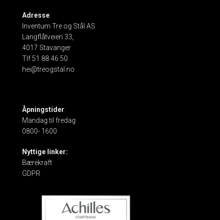
Adresse
:
Inventum Tre og Stål AS
Langflåtveien 33,
4017 Stavanger
Tlf 51 88 46 50
hei@treogstal.no
Åpningstider
:
Mandag til fredag
0800- 1600
Nyttige linker:
Bærekraft
GDPR