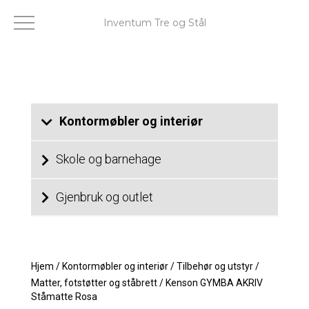
Inventum Tre og Stål
Kontormøbler og interiør
Skole og barnehage
Gjenbruk og outlet
Hjem
/
Kontormøbler og interiør
/
Tilbehør og utstyr
/
Matter, fotstøtter og ståbrett
/
Kenson GYMBA AKRIV
Ståmatte Rosa