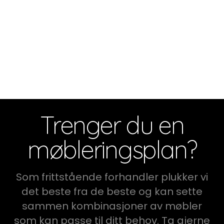
Trenger du en
møbleringsplan?
Som frittstående forhandler plukker vi
det beste fra de beste og kan sette
sammen kombinasjoner av møbler
som kan passe til ditt behov. Ta gjerne