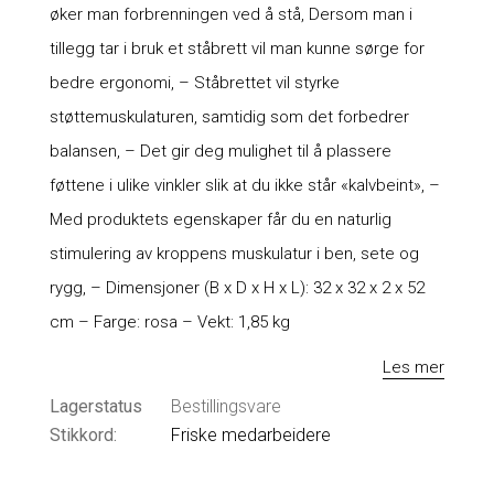
øker man forbrenningen ved å stå, Dersom man i
tillegg tar i bruk et ståbrett vil man kunne sørge for
bedre ergonomi, – Ståbrettet vil styrke
støttemuskulaturen, samtidig som det forbedrer
balansen, – Det gir deg mulighet til å plassere
føttene i ulike vinkler slik at du ikke står «kalvbeint», –
Med produktets egenskaper får du en naturlig
stimulering av kroppens muskulatur i ben, sete og
rygg, – Dimensjoner (B x D x H x L): 32 x 32 x 2 x 52
cm – Farge: rosa – Vekt: 1,85 kg
Les mer
Lagerstatus
Bestillingsvare
Stikkord:
Friske medarbeidere