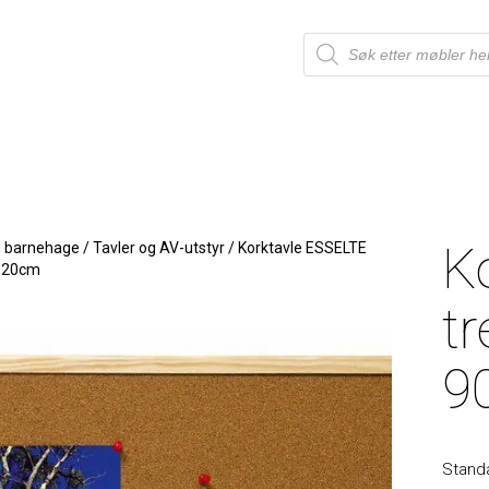
K
g barnehage
/
Tavler og AV-utstyr
/
Korktavle ESSELTE
120cm
t
9
Standa