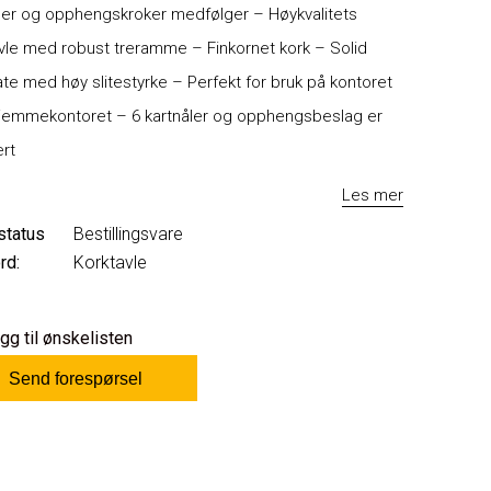
ler og opphengskroker medfølger – Høykvalitets
vle med robust treramme – Finkornet kork – Solid
ate med høy slitestyrke – Perfekt for bruk på kontoret
hjemmekontoret – 6 kartnåler og opphengsbeslag er
ert
Les mer
status
Bestillingsvare
rd:
Korktavle
gg til ønskelisten
Send forespørsel