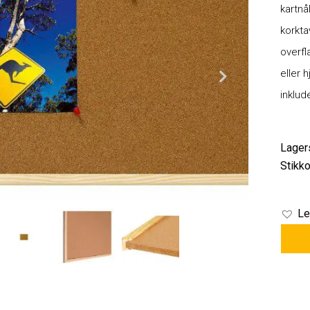
kartnå
korkta
overfl
eller 
inklud
Lager
Stikko
Le