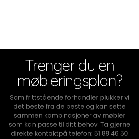
Trenger du en
møbleringsplan?
Som frittstående forhandler plukker vi
det beste fra de beste og kan sette
sammen kombinasjoner av møbler
som kan passe til ditt behov. Ta gjerne
direkte kontaktpå telefon: 51 88 46 50