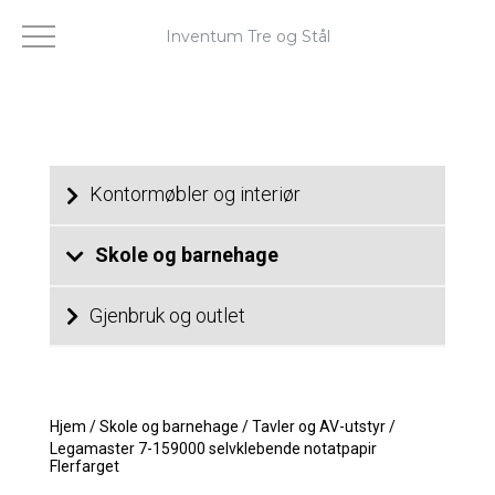
Inventum Tre og Stål
Kontormøbler og interiør
Skole og barnehage
Gjenbruk og outlet
Hjem
/
Skole og barnehage
/
Tavler og AV-utstyr
/
Legamaster 7-159000 selvklebende notatpapir
Flerfarget