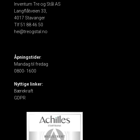
Inventum Tre og Stål AS
Langflåtveien 33,
4017 Stavanger
Tlf 51 88 46 50
hei@treogstal.no
Åpningstider
:
Mandag til fredag
0800- 1600
Nyttige linker:
Bærekraft
GDPR