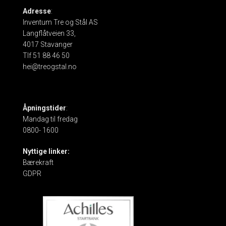
Adresse
:
Inventum Tre og Stål AS
Langflåtveien 33,
4017 Stavanger
Tlf 51 88 46 50
hei@treogstal.no
Åpningstider
:
Mandag til fredag
0800- 1600
Nyttige linker:
Bærekraft
GDPR