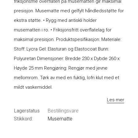
friksjonsfrie overflaten på musematten gir maksimal
presisjon. Musematte med gelfylt håndledsstøtte for
ekstra støtte. • Rygg med antiskli holder
musematten i ro. • Friksjonsfritt overflatelag for
maksimal presisjon. Produktspesifikasjon: Materiale:
Stoff: Lycra Gel: Elasturan og Elastocoat Bunn:
Polyuretan Dimensjoner: Bredde 230 x Dybde 260 x
Høyde 25 mm Rengjøring: Rengjør med jevne
mellomrom. Tørk av med en fuktig, lofri klut med et
mildt vaskemiddel.
Les mer
Lagerstatus
Bestillingsvare
Stikkord:
Musematte