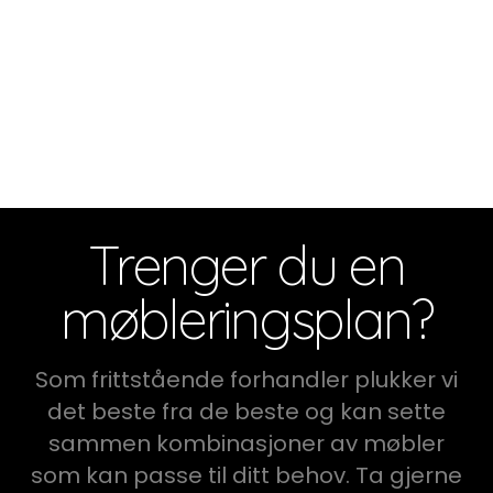
Trenger du en
møbleringsplan?
Som frittstående forhandler plukker vi
det beste fra de beste og kan sette
sammen kombinasjoner av møbler
som kan passe til ditt behov. Ta gjerne