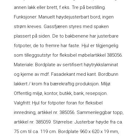
annen lakk eller brett, f.eks. Tre på bestilling.
Funksjoner: Manuelt høydejusterbart bord, ingen
strøm kreves. Gassfjæren styres med spaken
plassert på siden. De to bakbenene har justerbare
fotpoter, de to fremre har faste. Hjul er tilgjengelig
som tilleggsutstyr for fleksibel møbelartikkel 385056.
Materiale: Bordplate av sertifisert høytrykkslaminat
og kjerne av mdf. Fasadekant med kant. Bordbunn
lakkert / krom fra bærekraftig produksjon. Miljø:
Offentlig miljø, kontor, butikk, bank, resepsjon.
Valgfritt: Hjul for fotpoter foran for fleksibel
innredning, artikkel nr. 385056. Sammenleggbar topp,
artikkel nr. 385059. Størrelse: Justerbar høyde fra ca.
75 cm til ca. 119 cm. Bordplate 960 x 620 x 19 mm,