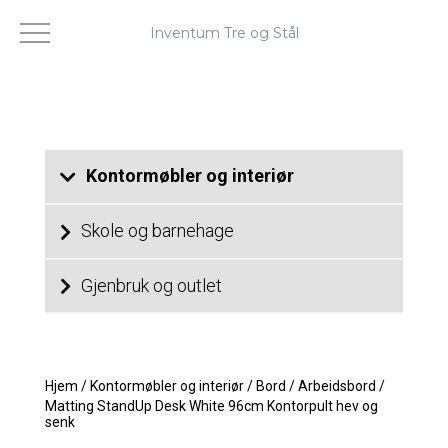
Inventum Tre og Stål
Kontormøbler og interiør
Skole og barnehage
Gjenbruk og outlet
Hjem
/
Kontormøbler og interiør
/
Bord
/
Arbeidsbord
/
Matting StandUp Desk White 96cm Kontorpult hev og
senk