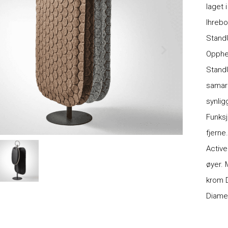
laget 
Ihrebo
StandU
Opphen
StandU
samarb
synlig
Funksj
fjerne
Active
øyer. 
krom 
Diame