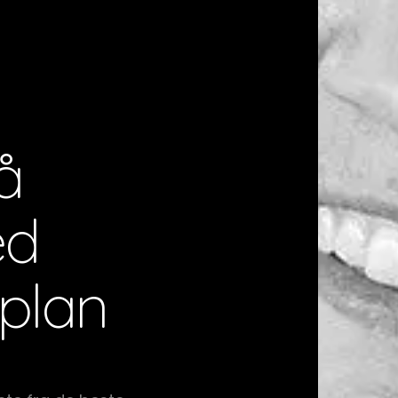
å
ed
plan