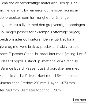
i Småland av bærekraftige materialer. Design: Dan
rn. Hengeren tilbyr en enkel og fleksibel lagring av
p -produkter som har mulighet for å henge.
get er lett å flytte med den grepvennlige toppringen.
p Hanger passer for eksempel i offentlige miljøer,
eidsområder og kontorer. Den er utviklet for å
gjøre og motivere bruk av produkter til aktivt arbeid.
oner: Tilpasset StandUp -produkter med fjæring. Lett å
. Plass til opptil 8 StandUp -matter eller 4 StandUp
 Balance Board. Passer også til bordskjermer med
Materiale / miljø: Pulverlakkert metall Svanemerket
Dimensjoner: Bredde: 280 mm. Høyde: 1070 mm
ter: 280 mm. Diameter toppring: 170 m
Les mer