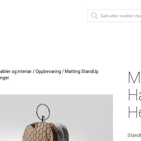
M
bler og interiør
/
Oppbevaring
/
Matting StandUp
enger
H
H
StandU