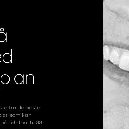
å
ed
plan
ste fra de beste
ler som kan
 på telefon: 51 88