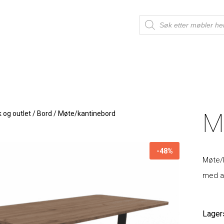
M
 og outlet
/
Bord
/
Møte/kantinebord
-48%
Møte/
med av
Lager