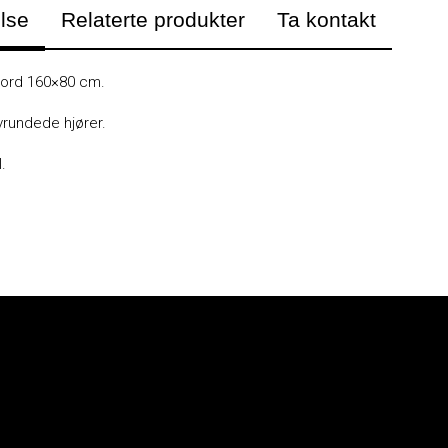
lse
Relaterte produkter
Ta kontakt
ord 160×80 cm.
vrundede hjører.
.