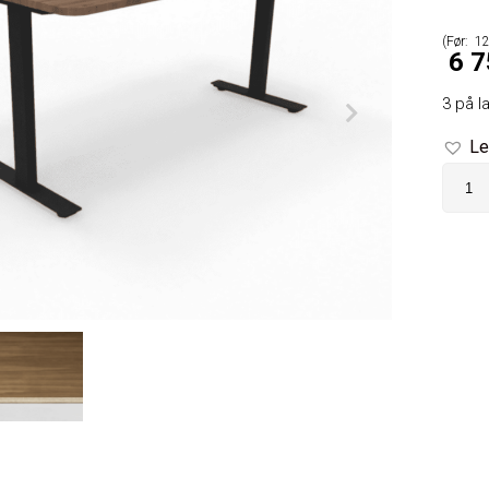
12
6 7
3 på l
Le