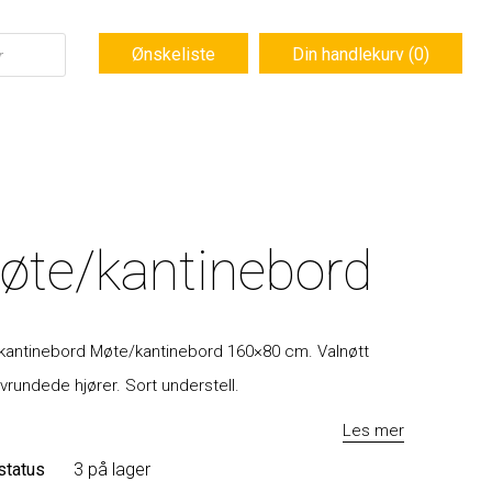
Ønskeliste
Din handlekurv (0)
øte/kantinebord
kantinebord Møte/kantinebord 160×80 cm. Valnøtt
rundede hjører. Sort understell.
Les mer
status
3 på lager