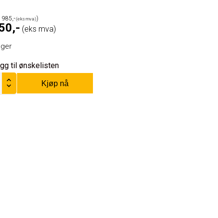
 985
50
ager
gg til ønskelisten
Kjøp nå