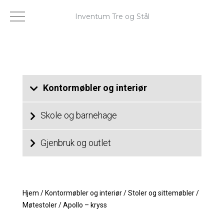
Inventum Tre og Stål
Kontormøbler og interiør
Skole og barnehage
Gjenbruk og outlet
Hjem
/
Kontormøbler og interiør
/
Stoler og sittemøbler
/
Møtestoler
/
Apollo – kryss