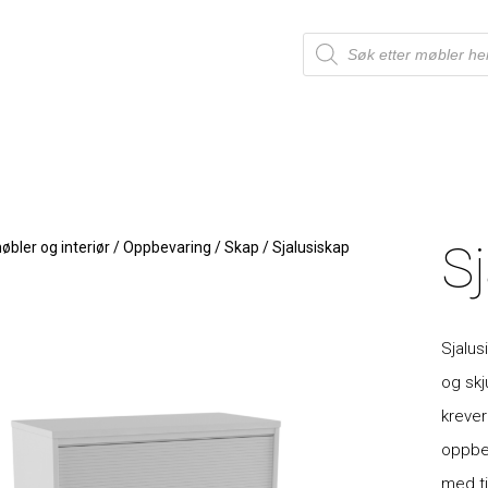
S
bler og interiør
/
Oppbevaring
/
Skap
/
Sjalusiskap
Sjalus
og skj
krever
oppbev
med ti