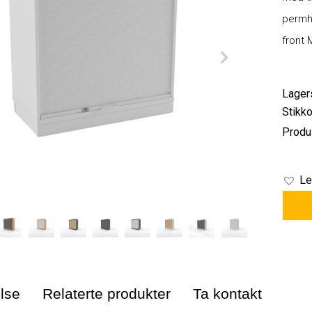
permhy
front 
Lager
Stikko
Produ
Le
lse
Relaterte produkter
Ta kontakt