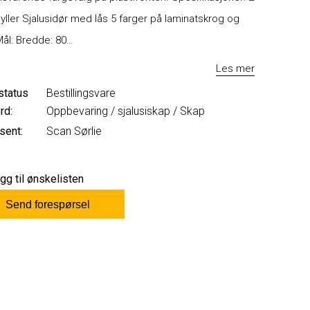
ller Sjalusidør med lås 5 farger på laminatskrog og
Mål: Bredde: 80…
Les mer
status
Bestillingsvare
rd:
Oppbevaring
/
sjalusiskap
/
Skap
sent:
Scan Sørlie
gg til ønskelisten
Send forespørsel