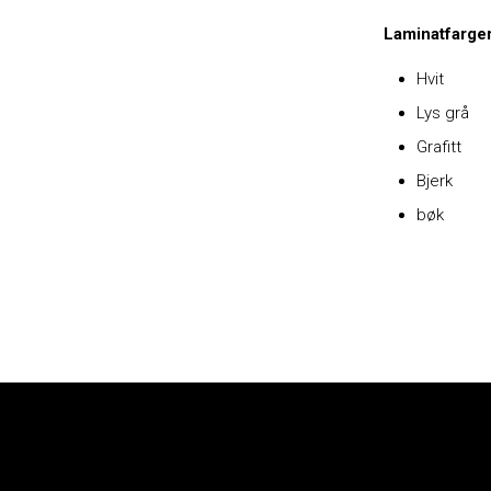
Laminatfarger
Hvit
Lys grå
Grafitt
Bjerk
bøk