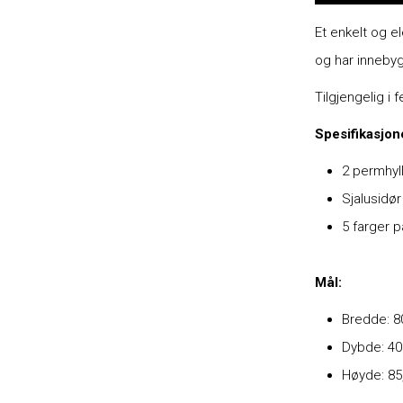
Et enkelt og e
og har innebyg
Tilgjengelig i
Spesifikasjon
2 permhyl
Sjalusidø
5 farger p
Mål:
Bredde: 
Dybde: 4
Høyde: 85