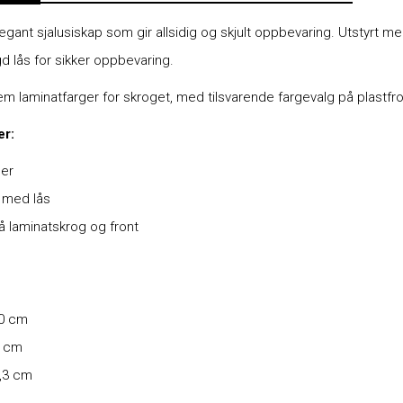
legant sjalusiskap som gir allsidig og skjult oppbevaring. Utstyrt 
d lås for sikker oppbevaring.
 fem laminatfarger for skroget, med tilsvarende fargevalg på plastfr
er:
ler
r med lås
å laminatskrog og front
80 cm
0 cm
,3 cm