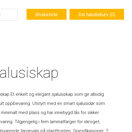
Ønskeliste
Din handlekurv (0)
jalusiskap
iskap Et enkelt og elegant sjalusiskap som gir allsidig
ult oppbevaring. Utstyrt med en smart sjalusidør som
 minimalt med plass og har innebygd lås for sikker
aring. Tilgjengelig i fem laminatfarger for skroget,
lsvarende fargevalg på plastfronten. Spesifikasjoner: 2