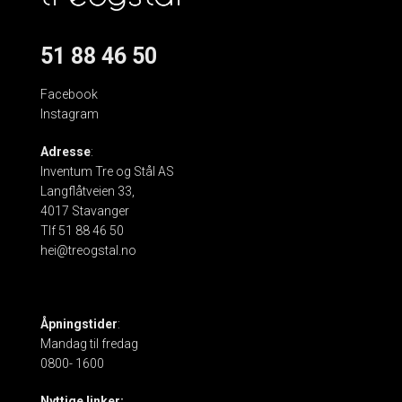
51 88 46 50
Facebook
Instagram
Adresse
:
Inventum Tre og Stål AS
Langflåtveien 33,
4017 Stavanger
Tlf 51 88 46 50
hei@treogstal.no
Åpningstider
:
Mandag til fredag
0800- 1600
Nyttige linker: