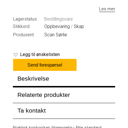
Les mer
Lagerstatus
Bestillingsvare
Stikkord:
Oppbevaring
/
Skap
Produsent:
Scan Sørlie
Legg til ønskelisten
Send forespørsel
Beskrivelse
Relaterte produkter
Ta kontakt
Praktisk kontorskap tilgjengelig i åtte standard