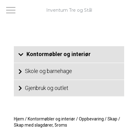
Inventum Tre og Stål
Kontormøbler og interiør
Skole og barnehage
Gjenbruk og outlet
Hjem
/
Kontormøbler og interiør
/
Oppbevaring
/
Skap
/
Skap med slagdører, 5roms