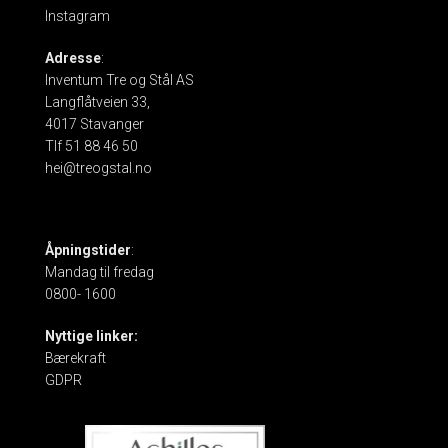
Instagram
Adresse
:
Inventum Tre og Stål AS
Langflåtveien 33,
4017 Stavanger
Tlf 51 88 46 50
hei@treogstal.no
Åpningstider
:
Mandag til fredag
0800- 1600
Nyttige linker:
Bærekraft
GDPR