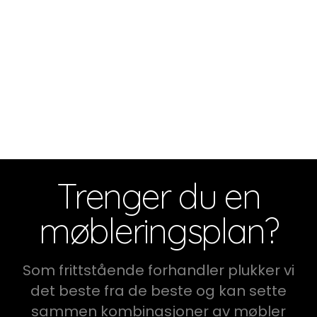
Trenger du en
møbleringsplan?
Som frittstående forhandler plukker vi
det beste fra de beste og kan sette
sammen kombinasjoner av møbler