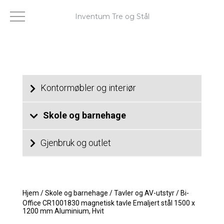
Inventum Tre og Stål
Kontormøbler og interiør
Skole og barnehage
Gjenbruk og outlet
Hjem
/
Skole og barnehage
/
Tavler og AV-utstyr
/
Bi-
Office CR1001830 magnetisk tavle Emaljert stål 1500 x
1200 mm Aluminium, Hvit