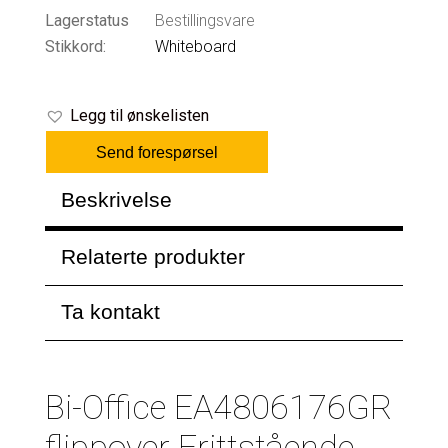
Lagerstatus
Bestillingsvare
Stikkord:
Whiteboard
Legg til ønskelisten
Send forespørsel
Beskrivelse
Relaterte produkter
Ta kontakt
Bi-Office EA4806176GR
flippover Frittstående