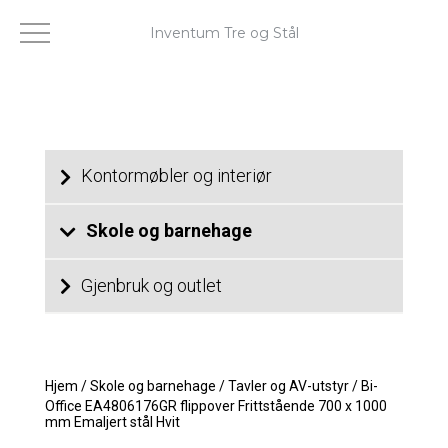
Inventum Tre og Stål
Kontormøbler og interiør
Skole og barnehage
Gjenbruk og outlet
Hjem
/
Skole og barnehage
/
Tavler og AV-utstyr
/
Bi-
Office EA4806176GR flippover Frittstående 700 x 1000
mm Emaljert stål Hvit