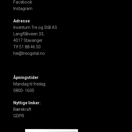
Facebook
Instagram
Adresse
:
Inventum Tre og Stål AS
Langflåtveien 33,
4017 Stavanger
Tlf 51 88 46 50
hei@treogstal.no
Åpningstider
:
Mandag til fredag
0800- 1600
Nyttige linker:
Bærekraft
GDPR