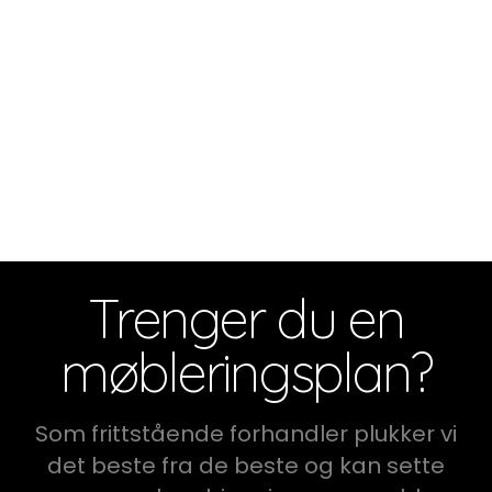
Trenger du en
møbleringsplan?
Som frittstående forhandler plukker vi
det beste fra de beste og kan sette